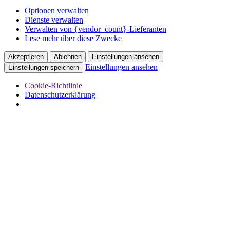
Optionen verwalten
Dienste verwalten
Verwalten von {vendor_count}-Lieferanten
Lese mehr über diese Zwecke
Akzeptieren
Ablehnen
Einstellungen ansehen
Einstellungen ansehen
Einstellungen speichern
Cookie-Richtlinie
Datenschutzerklärung
Zum
Schwägerlwirtschaft
Inhalt
springen
Shop
Auftragsarbeiten
Workshops
Anleitungen
Kreativ feiern
Maria Hui
Über mich
Shop